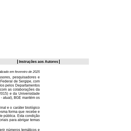
Instruções aos Autores
alizado em fevereiro de 2025
essores, pesquisadores e
 Federal de Sergipe, com
ados pelos Departamentos
 com as colaborações da
2015) e da Universidade
 - atual), BGE mantém os
inal e o caráter biológico
mesma forma que recebe e
de pública. Esta condição
oriais para abrigar temas
erir números temáticos e