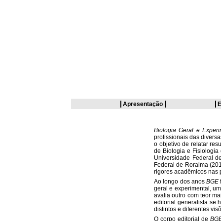
Apresentação
E
Biologia Geral e Experi
profissionais das diver
o objetivo de relatar r
de Biologia e Fisiologi
Universidade Federal d
Federal de Roraima (201
rigores acadêmicos nas 
Ao longo dos anos
BGE
geral e experimental, u
avalia outro com teor ma
editorial generalista se
distintos e diferentes vi
O corpo editorial de
BG