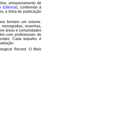
-line, armazenamento de
 Editorial
), conferindo à
ira, a linha de publicação
o ano formam um volume.
 monografias, resenhas,
sobre áreas e comunidades
ém com profissionais de
ientais. Cada trabalho é
valiação.
ogical Record. O título