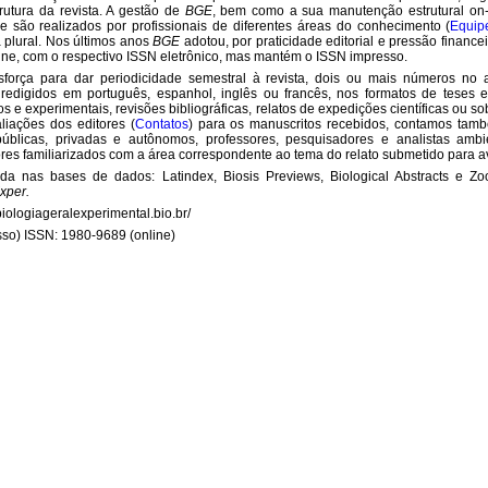
rutura da revista. A gestão de
BGE
, bem como a sua manutenção estrutural on
de são realizados por profissionais de diferentes áreas do conhecimento (
Equipe
a plural. Nos últimos anos
BGE
adotou, por praticidade editorial e pressão finance
ne, com o respectivo ISSN eletrônico, mas mantém o ISSN impresso.
força para dar periodicidade semestral à revista, dois ou mais números n
redigidos em português, espanhol, inglês ou francês, nos formatos de teses e
cos e experimentais, revisões bibliográficas, relatos de expedições científicas ou 
liações dos editores (
Contatos
) para os manuscritos recebidos, contamos tamb
s públicas, privadas e autônomos, professores, pesquisadores e analistas amb
ores familiarizados com a área correspondente ao tema do relato submetido para a
a nas bases de dados: Latindex, Biosis Previews, Biological Abstracts e Zool
Exper.
ologiageralexperimental.bio.br/
so) ISSN: 1980-9689 (online)