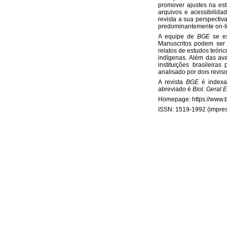
promover ajustes na est
arquivos e acessibilida
revista a sua perspectiv
predominantemente on-li
A equipe de
BGE
se es
Manuscritos podem ser 
relatos de estudos teóri
indígenas. Além das ava
instituições brasileira
analisado por dois revis
A revista
BGE
é indexad
abreviado é
Biol. Geral 
Homepage: https://www.bi
ISSN: 1519-1992 (impres