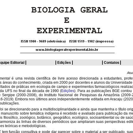
quipe Editorial
Edições
Contatos
Atu
mental
é uma revista científica de livre acesso direcionada a estudantes, prof
sas áreas do conhecimento, criada em 2000 por docentes e alunos da Universidade
esultados de práticas em ecologia de campo e experimentos farmacológicos realiz
a da UFS no final da década de 1990 (
Edições
). Para as publicações BGE contou
e Sergipe (2000-2008), do Instituto Nacional de Pesquisas da Amazônia (2009-
6-2019). Embora nos últimos anos independentemente editada em Aracaju (2020
publicações.
foi se direcionando para a multidisciplinaridade e ainda que mantenha o título orig
m manuscrito sobre temática indígena é recebido e avaliado para publicação da 
is filosófico, zoológico, botânico, geográfico, ecológico, socioambiental ou de saú
 harmoniza às linhas de diversos periódicos que ampliaram suas perspectivas edit
sões teóricas e metodológicas.
E
tem função consultiva e pode dar parecer sobre o material a ser publicado, sug